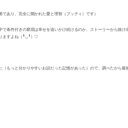
源であり、完全に開かれた愛と理智（ブッティ）です）
中で条件付きの窮屈は幸せを追いかけ続けるのか、ストーリーから抜け
りますよね（
╹◡╹
）
♡
た（もっと分かりやすいお話だった記憶があった）ので、調べたから最