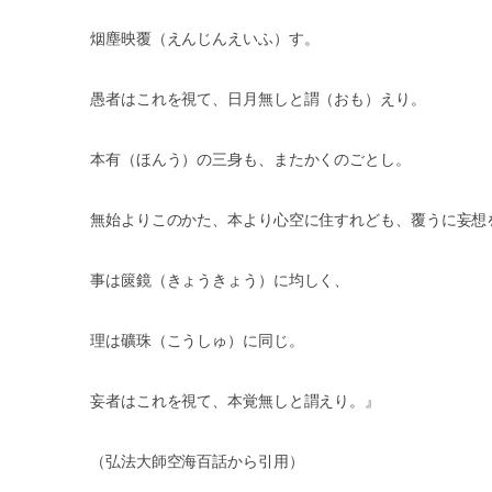
烟塵映覆（えんじんえいふ）す。
愚者はこれを視て、日月無しと謂（おも）えり。
本有（ほんう）の三身も、またかくのごとし。
無始よりこのかた、本より心空に住すれども、覆うに妄想
事は篋鏡（きょうきょう）に均しく、
理は礦珠（こうしゅ）に同じ。
妄者はこれを視て、本覚無しと謂えり。』
（弘法大師空海百話から引用）