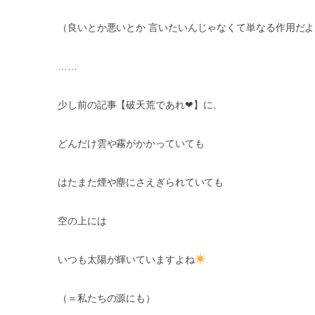
（良いとか悪いとか
言いたいんじゃなくて単なる作用だよ
……
少し前の記事【破天荒であれ
❤︎
】に、
どんだけ雲や霧がかかっていても
はたまた煙や塵にさえぎられていても
空の上には
いつも太陽が輝いていますよね
（＝私たちの源にも）