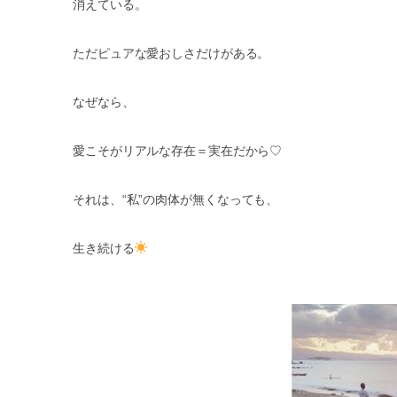
消えている。
ただピュアな愛おしさだけがある。
なぜなら、
愛こそがリアルな存在＝実在だから
♡
それは、
“
私
”
の肉体が無くなっても、
生き続ける