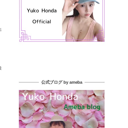
出
後
公式ブログ by ameba