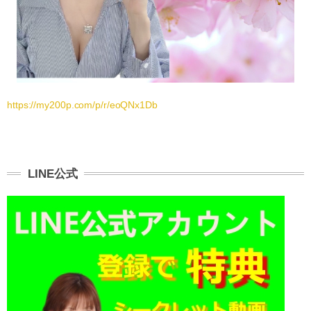
https://my200p.com/p/r/eoQNx1Db
LINE公式