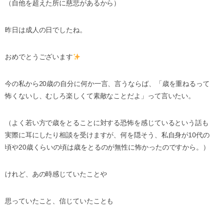
（自他を超えた所に慈悲があるから
）
昨日は成人の日でしたね。
おめでとうございます
今の私から
20
歳の自分に何か一言、言うならば、「歳を重ねるって
怖くないし、むしろ楽しくて素敵なことだよ」って言いたい。
（よく若い方で歳をとることに対する恐怖を感じているという話も
実際に耳にしたり相談を受けますが、何を隠そう、私自身が
10
代の
頃や
20
歳くらいの頃は歳をとるのが無性に怖かったのですから。）
けれど、あの時感じていたことや
思っていたこと、信じていたことも