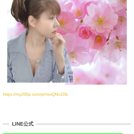
https://my200p.com/p/r/eoQNx1Db
LINE公式