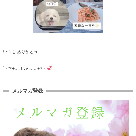
いつも
ありがとう。
ﾟ･
:*♡+:
｡
.
｡
L
ﾛ
VЁ
｡
.
｡
:+♡°
･
:
メルマガ登録