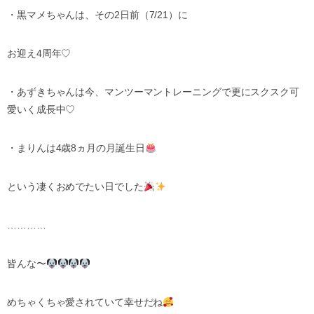
・黒マメちゃんは、その
2
日前（
7/21
）に
お迎え
4
周年
♡
・あずきちゃんは今、マンツーマントレーニングで更にスクスク可
愛いく成長中
♡
・まりんは
4
歳
8
ヵ月の月誕生日
という凄くおめでたい日でした
…………
皆んな〜
めちゃくちゃ愛されていて幸せだね