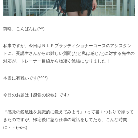
前略、こんばんは(^^)
私事ですが、今日はＮＬＰプラクティショナーコースのアシスタン
トに、受講生さんからの難しい質問(だと私は感じた)に対する先生の
対応が、トレーナー目線から物凄く勉強になりました！
本当に有難いです(*^^*)
今日のお題は【感覚の鋭敏】です♪
『感覚の鋭敏姓を意識的に鍛えてみよう』↑って書くつもりで帰って
きたのですが、帰宅後に急な仕事の電話をしてたら、こんな時間
に・・(~o~;)