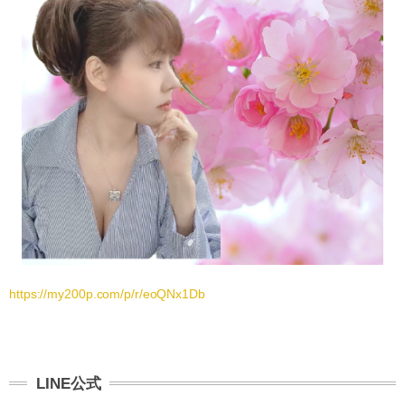
https://my200p.com/p/r/eoQNx1Db
LINE公式