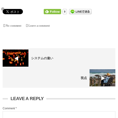
0
No comment
Leave a comment
システムの違い
視点
LEAVE A REPLY
Comment
*