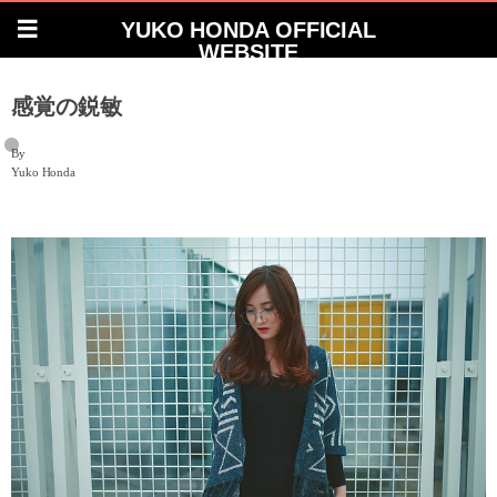
YUKO HONDA OFFICIAL
WEBSITE
感覚の鋭敏
By
Yuko Honda