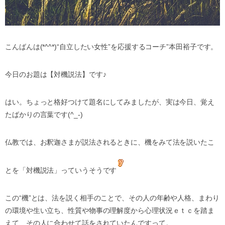
こんばんは(*^^*)“自立したい女性”を応援するコーチ”本田裕子です。
今日のお題は【対機説法】です♪
はい。ちょっと格好つけて題名にしてみましたが、実は今日、覚え
たばかりの言葉です(^_-)
仏教では、お釈迦さまが説法されるときに、機をみて法を説いたこ
とを「対機説法」っていうそうです
この“機”とは、法を説く相手のことで、その人の年齢や人格、まわり
の環境や生い立ち、性質や物事の理解度から心理状況ｅｔｃを踏ま
えて、その人に合わせて話をされていたんですって。