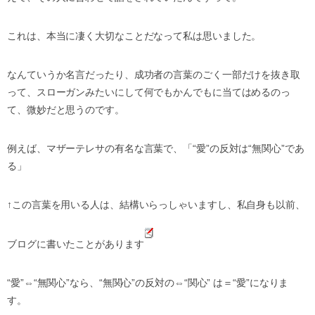
これは、本当に凄く大切なことだなって私は思いました。
なんていうか名言だったり、成功者の言葉のごく一部だけを抜き取
って、スローガンみたいにして何でもかんでもに当てはめるのっ
て、微妙だと思うのです。
例えば、マザーテレサの有名な言葉で、「“愛”の反対は“無関心”であ
る」
↑この言葉を用いる人は、結構いらっしゃいますし、私自身も以前、
ブログに書いたことがあります
“愛”⇔“無関心”なら、“無関心”の反対の⇔“関心” は＝“愛”になりま
す。