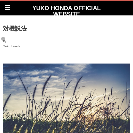
YUKO HONDA OFFICIAL
WEBSITE
対機説法
By
Yuko Honda