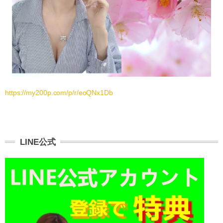
https://my200p.com/p/r/eoQNx1Db
LINE公式