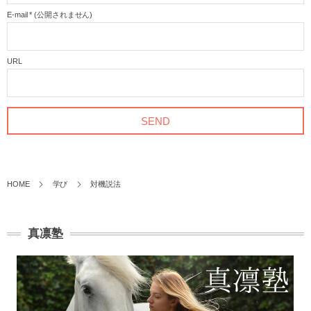
E-mail
*
(公開されません)
URL
HOME
学び
対機説法
真凛塾