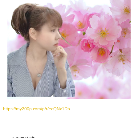
https://my200p.com/p/r/eoQNx1Db