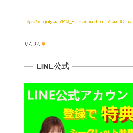
https://mm.jcity.com/MM_PublicSubscribe.cfm?UserID=
りんりん
LINE公式