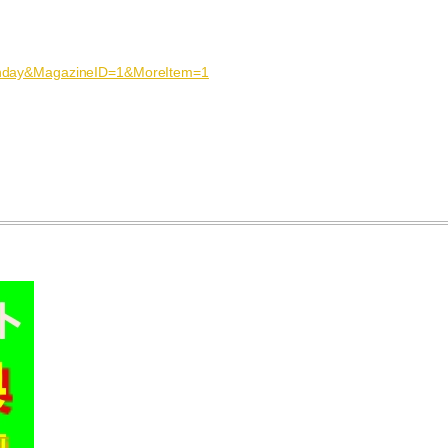
honday&MagazineID=1&MoreItem=1