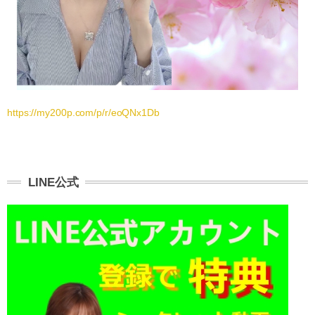
https://my200p.com/p/r/eoQNx1Db
LINE公式