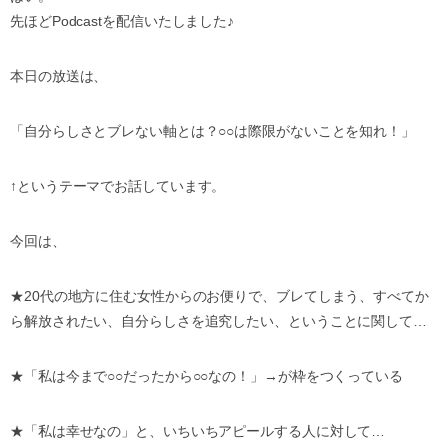
先ほどPodcastを配信いたしました♪
本日の放送は、
「自分らしさとブレない軸とは？○○は際限がないことを知れ！」
↑というテーマでお話しています。
今回は、
★20代の地方に住む女性からのお便りで、ブレてしまう、すべてか
ら解放されたい、自分らしさを追究したい、ということに関して…
★「私は今まで○○だったから○○なの！」→が枠をつくっている
★「私は幸せなの」と、いちいちアピールする人に対して…