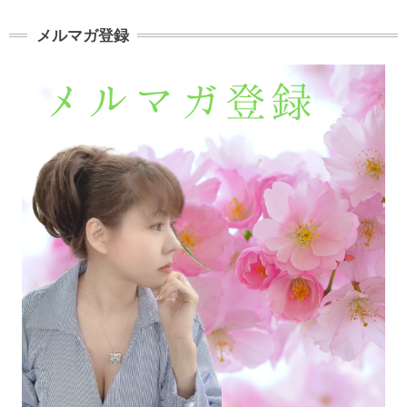
メルマガ登録