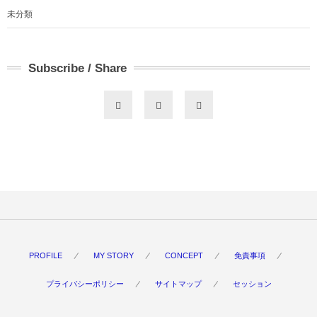
未分類
Subscribe / Share
PROFILE
MY STORY
CONCEPT
免責事項
プライバシーポリシー
サイトマップ
セッション