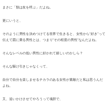
まさに「類は友を呼ぶ」だよね。
更にいうと、
そのように男性を決めつけてる世界で生きると、女性から“好き”って
伝えて図に乗る男性とは、つまり“その程度の男性”なんだよね。
そんなレベルの低い男性に好かれて嬉しいのかしら？
そんな駆け引きじゃなくって、
自分で自分を楽しませるチカラのある女性が素敵だと私は思うんだ
よね。
又、追いかけさせてやろうって魂胆で、