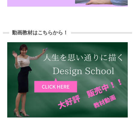
動画教材はこちらから！