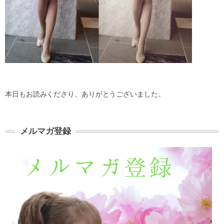
本日もお読みくださり、ありがとうございました。
メルマガ登録