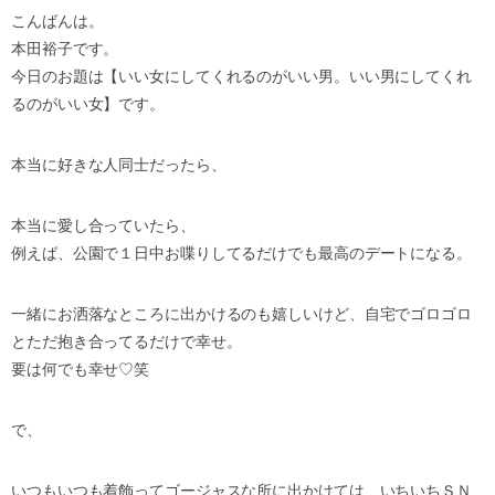
こんばんは。
本田裕子です。
今日のお題は【いい女にしてくれるのがいい男。いい男にしてくれ
るのがいい女】です。
本当に好きな人同士だったら、
本当に愛し合っていたら、
例えば、公園で１日中お喋りしてるだけでも最高のデートになる。
一緒にお洒落なところに出かけるのも嬉しいけど、自宅でゴロゴロ
とただ抱き合ってるだけで幸せ。
要は何でも幸せ♡笑
で、
いつもいつも着飾ってゴージャスな所に出かけては、いちいちＳＮ