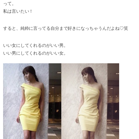
って。
私は言いたい！
すると、純粋に言ってる自分まで好きになっちゃうんだよね♡笑
いい女にしてくれるのがいい男。
いい男にしてくれるのがいい女。