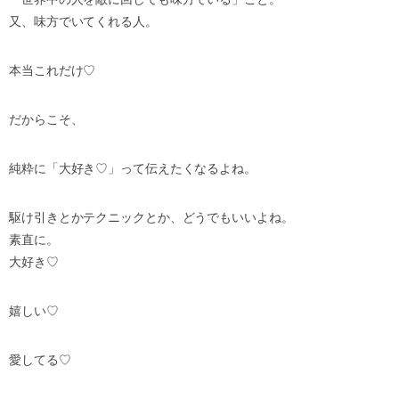
又、味方でいてくれる人。
本当これだけ♡
だからこそ、
純粋に「大好き♡」って伝えたくなるよね。
駆け引きとかテクニックとか、どうでもいいよね。
素直に。
大好き♡
嬉しい♡
愛してる♡