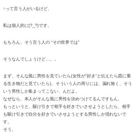
↑って言う人がいるけど、
私は個人的に(?_?)です。
もちろん、そう言う人の “その世界では”
そうなんでしょうけど…。。
まず、そんな風に男性を見ていたら(女性が“好き”と伝えたら図に乗
る生き物だと見ていたら)、そういう人の周りには、漏れ無く、そう
いう男性しか集まってこない、んだよ。
なぜなら、本人がそんな風に男性を決めつけてるんですもん。
もっというと、駆け引きで相手を好きでいさせようとしたら、相手
も駆け引きで自分を好きでいさせようとする男性しか現れないで
す。
そう、