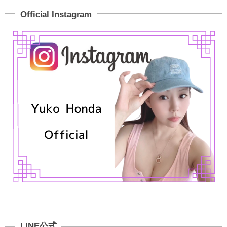
Official Instagram
LINE公式