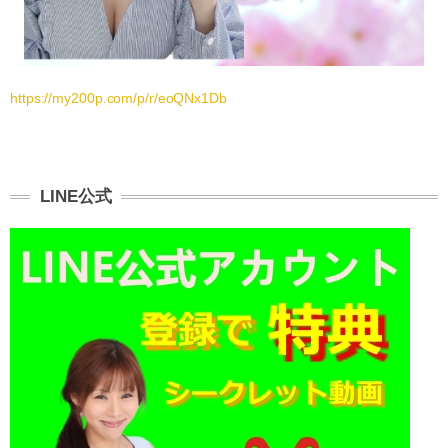
https://my200p.com/p/r/eoQNx1Db
LINE公式