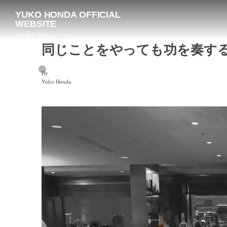
YUKO HONDA OFFICIAL
WEBSITE
本田裕子 公式ウェブサイト
同じことをやっても功を奏す
By
Yuko Honda