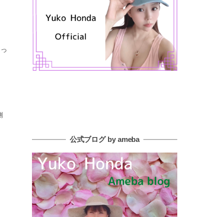
うっ
側
公式ブログ by ameba