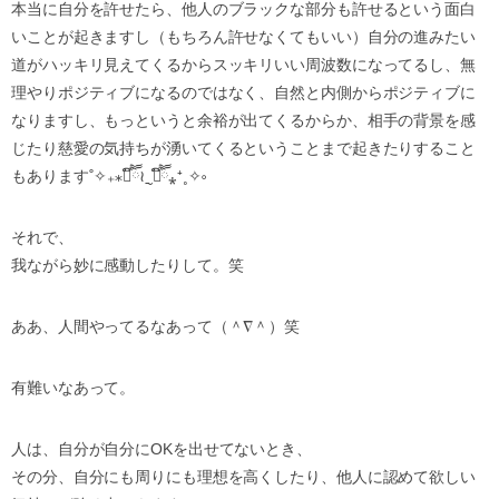
本当に自分を許せたら、他人のブラックな部分も許せるという面白
いことが起きますし（もちろん許せなくてもいい）自分の進みたい
道がハッキリ見えてくるからスッキリいい周波数になってるし、無
理やりポジティブになるのではなく、自然と内側からポジティブに
なりますし、もっというと余裕が出てくるからか、相手の背景を感
じたり慈愛の気持ちが湧いてくるということまで起きたりすること
もあります˚✧₊⁎❝᷀ົཽ≀ˍ̮ ❝᷀ົཽ⁎⁺˳✧༚
それで、
我ながら妙に感動したりして。笑
ああ、人間やってるなあって（＾∇＾）笑
有難いなあって。
人は、自分が自分にOKを出せてないとき、
その分、自分にも周りにも理想を高くしたり、他人に認めて欲しい