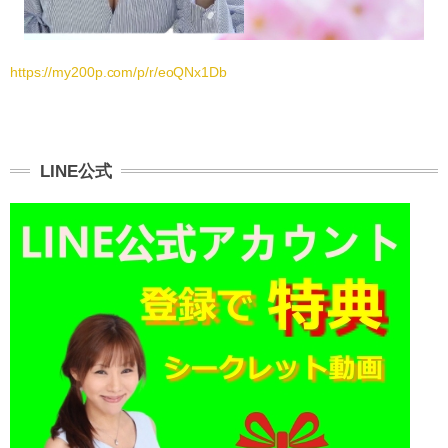
https://my200p.com/p/r/eoQNx1Db
LINE公式