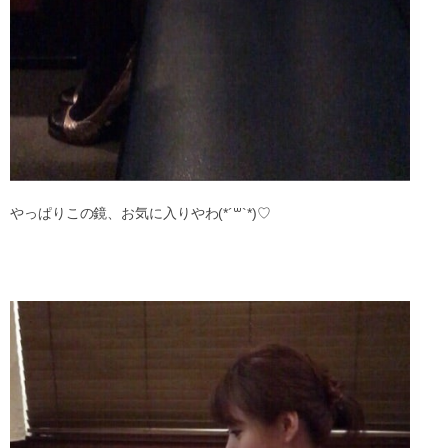
やっぱりこの鏡、お気に入りやわ(*´꒳`*)♡