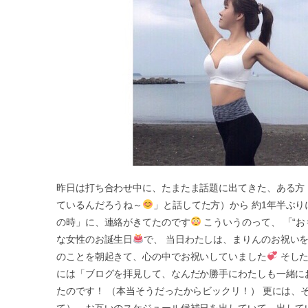
昨日は打ち合わせ中に、たまたま話題に出てきた、ある方
ているんだろうね～
」と話してた方）から 約1年半ぶり
の時」に、連絡がきてたのです
こういうのって、 「“
な女性のお誕生日
で、 当日わたしは、まりんのお祝い
のことを朝起きて、心の中でお祝いしていました
そした
には「ブログを拝見して、なんだか勝手にわたしも一緒に
たのです！ （本当そうだったからビックリ！） 更には
て）、お互いのスケジュール候補日を出していて、出して