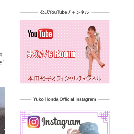
公式YouTubeチャンネル
書
̤ ₋̮̑
Yuko Honda Official Instagram