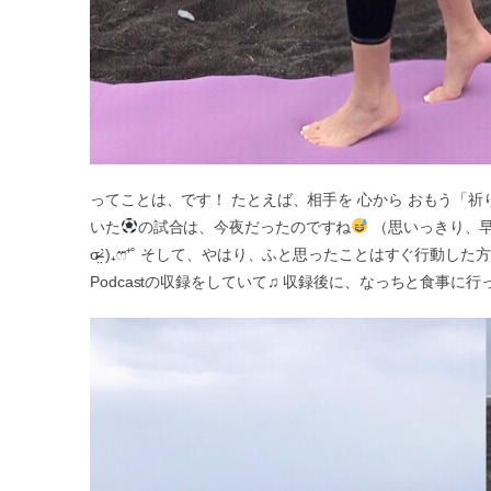
ってことは、です！ たとえば、相手を 心から おもう「
いた
の試合は、今夜だったのですね
（思いっきり、早
σ̴̶̷̤ˋ)₊ෆ⃛⁺˚ そして、やはり、ふと思ったことはすぐ行動し
Podcastの収録をしていて♫ 収録後に、なっちと食事に