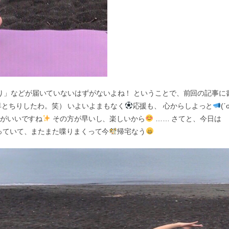
祈り」などが届いていないはずがないよね！ ということで、前回の記事に
とちりしたわ。笑） いよいよまもなく
応援も、 心からしよっと
(ˊσ̴̶̷
た方がいいですね
その方が早いし、楽しいから
…… さてと、今日は
行っていて、またまた喋りまくって今
帰宅なう