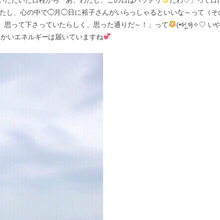
わたし、心の中で◯月◯日に裕子さんがいらっしゃるといいな～って（そ
）思って下さっていたらしく、思った通りだ～！」って
‎(•ؔʶ̷ ˡ̲̮ ؔʶ̷)✧♡ い
たかいエネルギーは届いていますね