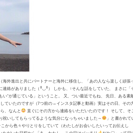
（海外進出と共にパートナーと海外に移住し、「あの人なら楽しく頑張
に連絡がありました（╹◡╹） しかも、↑そんな話をしていた、 まさに「
おもい”が通じている」ということ。 又、つい最近でもね、 先日、ある素
をしていたのですが（7つ前の→インスタ記事と動画）実はその日、その
ら、なんと
直ぐにその方から連絡をいただいたのです！ そして、そ
お祝いしてもらってるような気分になっちゃいました～
」と書かれて
、そこから色々やりとりをしていて（わたしがお会いしたいってお伝えし
いただいた日程から「あ、わたし、この日はバッチリ
だわ♡」って日