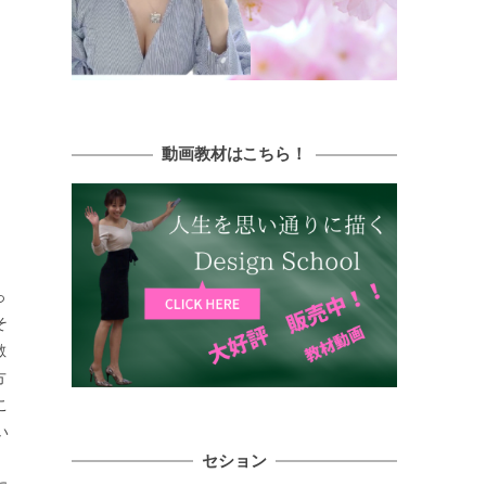
動画教材はこちら！
っ
そ
敵
方
こ
い
セション
に