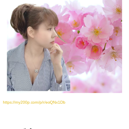
https://my200p.com/p/r/eoQNx1Db