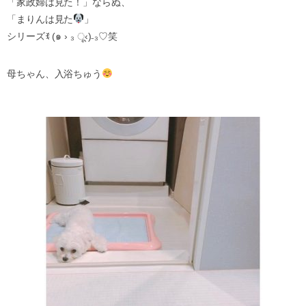
「家政婦は見た！」ならぬ、
「まりんは見た
」
シリーズꉂ (๑ › ₃ ू‹)₋₃♡笑
母ちゃん、入浴ちゅう