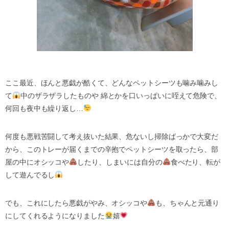
ここ最近、ほんと悪戯が酷くて、どんなペットシーツも噛み噛みし
て
中のザラザラしたものや 綿とかを口いっぱいに咥えて危険で、
何回も夜中も繰り返し…
何度も悪戦苦闘して考え抜いた結果、危ないし掃除ばっかで大変だ
から、このトレーが届くまでの辛抱でペットシーツを取ったら、部
屋の中にオシッコや
したり、しまいには自分の
食べたり、転が
して遊んでるし
でも、これにしたら悪戯がやみ、オシッコや
も、ちゃんと元通り
にしてくれるようになりました
嬉