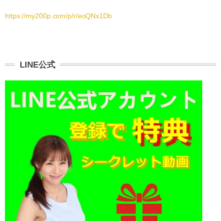
https://my200p.com/p/r/eoQNx1Db
LINE公式