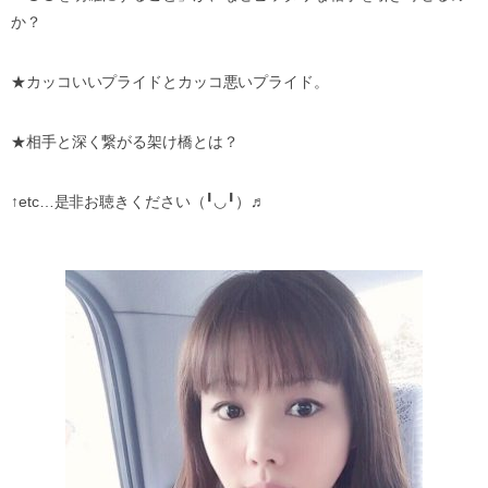
か？
★カッコいいプライドとカッコ悪いプライド。
★相手と深く繋がる架け橋とは？
↑etc…是非お聴きください（╹◡╹）♬