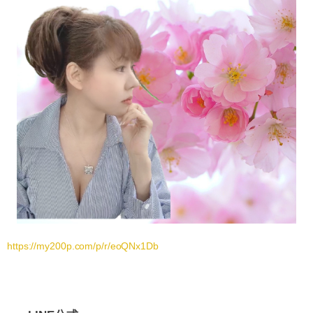
https://my200p.com/p/r/eoQNx1Db