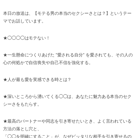
本日の放送は、【モテる男の本当のセクシーさとは？】というテー
マでお話しています。
★◯◯◯◯はモテない！
★一生懸命につくりあげた "愛される自分" を愛されても、その人の
心の何処かで自信喪失や自己不信を強化する。
★人が最も愛を実感できる時とは？
★深いところから湧いてくる◯◯は、あなたに魅力ある本当のセク
シーさをもたらす。
★最高のパートナーや同志を引き寄せたいとき、よく言われている
方法の落とし穴と、
「◯◯を明確にすること」が、なぜピッタリな相手を引き寄せるの