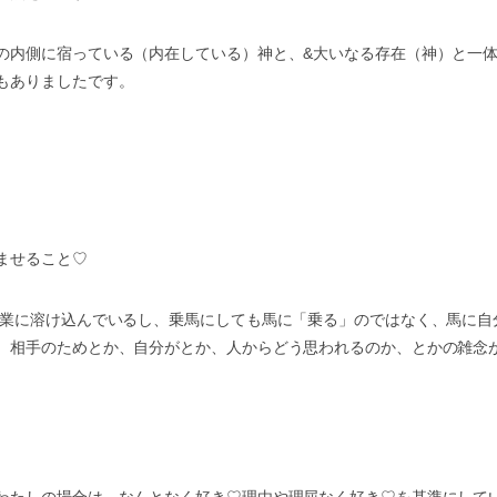
の内側に宿っている（内在している）神と、&大いなる存在（神）と一
もありましたです。
ませること♡
作業に溶け込んでいるし、乗馬にしても馬に「乗る」のではなく、馬に自
、相手のためとか、自分がとか、人からどう思われるのか、とかの雑念
わたしの場合は、なんとなく好き♡理由や理屈なく好き♡を基準にして