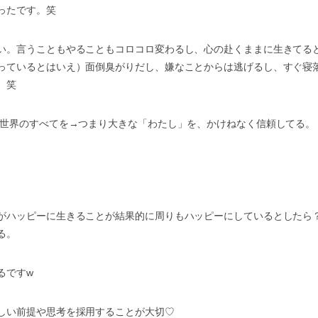
ったです。笑
い。言うこともやることもコロコロ変わるし、心の赴くままに生きてる
っているとはいえ）面倒臭がりだし、嫌なことからは逃げるし、すぐ寝
。笑
 世界のすべてを→つまり大きな「わたし」を、かけねなく信頼してる。
がハッピーに生きることが結果的に周りもハッピーにしているとしたら
る。
るですw
しい前提や思考を採用することが大切♡