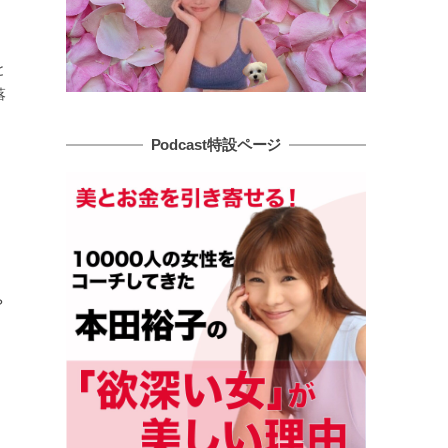
と
落
Podcast特設ページ
？