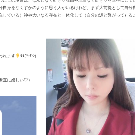
分自身をなくすかのように思う人がいるけれど、まず大前提として自分
在している）神や大いなる存在と一体化して（自分の源と繋がって）る
われます
ꉂꉂ(ᵒᗨᵒ༶)
素直に嬉しい♡）