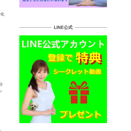
体化
LINE公式
分
が
い