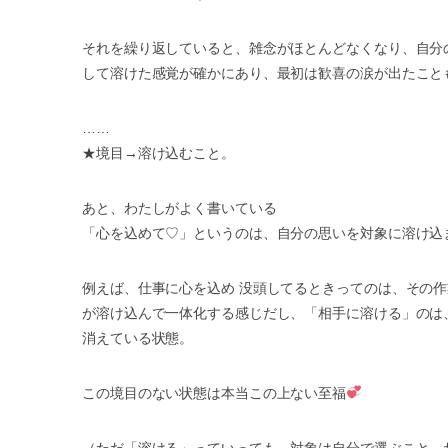
それを繰り返していると、雑念がほとんどなくなり、自分
して溶けた感覚が確かにあり、最初は歓喜の涙が出たこと
……
★境目→溶け込むこと。
あと、わたしがよく書いている
「心を込めて♡」というのは、自分の思いを対象に溶け込
例えば、仕事に心を込め 没頭してるときってのは、その
が溶け込んで一体化する感じだし、「相手に溶ける」のは
消えている状態。
この境目のない状態は本当この上ない至福
（ただ「溶ける」っていっても、対象は自分で選ぶこと。