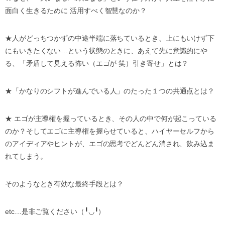
面白く生きるために
活用すべく智慧なのか？
★
人がどっちつかずの中途半端に落ちているとき、上にもいけず下
にもいきたくない
…
という状態のときに、あえて先に意識的にや
る、「矛盾して見える怖い（エゴが
笑）引き寄せ」とは？
★
「かなりのシフトが進んでいる人」のたった１つの共通点とは？
★
エゴが主導権を握っているとき、その人の中で何が起こっている
のか？そしてエゴに主導権を握らせていると、ハイヤーセルフから
のアイディアやヒントが、エゴの思考でどんどん消され、飲み込ま
れてしまう。
そのようなとき有効な最終手段とは？
etc…
是非ご覧ください（
╹◡╹
）