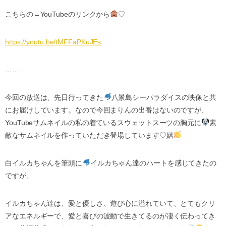
こちらの
→YouTube
のリンクから
♡
https://youtu.be/tMFFaPKuJEs
……
今回の放送は、先日行ってきた
八景島シーパラダイスの映像と共
にお届けしています。なので今回まりんの出番はないのですが、
YouTube
サムネイル
の私の着ているスウェットスーツの胸元に
素
敵なサムネイルを作っていただき登場しています
♡
嬉
白イルカちゃんを筆頭に
イルカちゃん達のハートを感じてきたの
ですが、
イルカちゃん達は、愛と優しさ、遊び心に溢れていて、とてもクリ
アなエネルギーで、愛と喜びの波動で生きてるのが凄く伝わってき