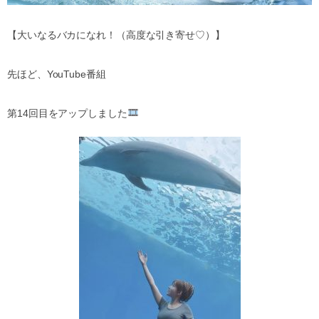
【大いなるバカになれ！（高度な引き寄せ
♡
）】
先ほど、
YouTube
番組
第
14
回目をアップしました