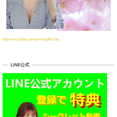
https://my200p.com/p/r/eoQNx1Db
LINE公式