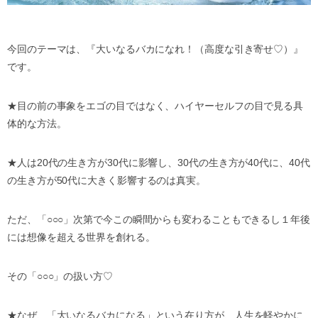
今回のテーマは、『大いなるバカになれ！（高度な引き寄せ
♡
）』
です。
★
目の前の事象をエゴの目ではなく、ハイヤーセルフの目で見る具
体的な方法。
★
人は
20
代の生き方が
30
代に影響し、
30
代の生き方が
40
代に、
40
代
の生き方が
50
代に大きく影響するのは真実。
ただ、「
○○○
」次第で今この瞬間からも変わることもできるし１年後
には想像を超える世界を創れる。
その「
○○○
」の扱い方
♡
★
なぜ、「大いなるバカになる」という在り方が、人生を軽やかに