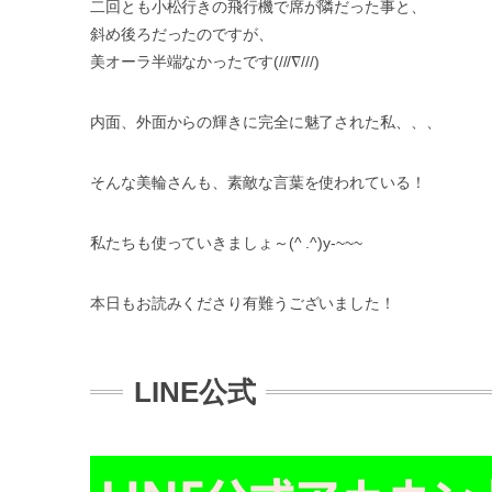
二回とも小松行きの飛行機で席が隣だった事と、
斜め後ろだったのですが、
美オーラ半端なかったです(///∇///)
内面、外面からの輝きに完全に魅了された私、、、
そんな美輪さんも、素敵な言葉を使われている！
私たちも使っていきましょ～(^ .^)y-~~~
本日もお読みくださり有難うございました！
LINE公式