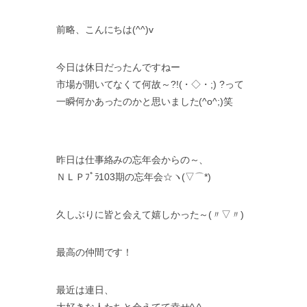
前略、こんにちは(^^)v
今日は休日だったんですねー
市場が開いてなくて何故～?!(・◇・;) ?って
一瞬何かあったのかと思いました(^o^;)笑
昨日は仕事絡みの忘年会からの～、
ＮＬＰﾌﾟﾗ103期の忘年会☆ヽ(▽⌒*)
久しぶりに皆と会えて嬉しかった～(〃▽〃)
最高の仲間です！
最近は連日、