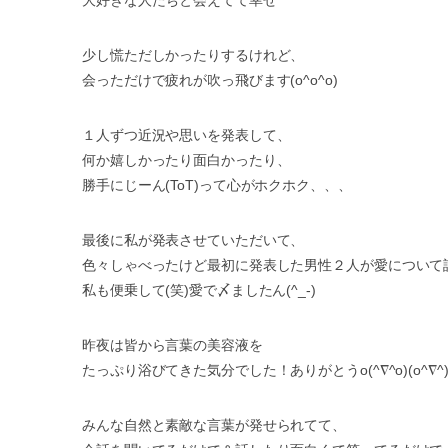
大好きな人たちと会えてて幸せ^ ^
少し慌ただしかったりするけれど、
会っただけで疲れが吹っ飛びます(o^o^o)
１人ずつ近況や思いを発表して、
何か嬉しかったり面白かったり、
勝手にじーん(ToT)って心がホクホク、、、
最後に私が発表させていただいて、
色々しゃべったけど最初に発表した男性２人が愛について
私も便乗して(笑)愛で〆ましたん(^_-)
昨夜は皆から言葉の美容液を
たっぷり浴びてきた気分でした！ありがとうo(^∇^o)(o^∇^)
みんな自然と素敵な言葉が発せられてて、