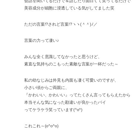
会話を聞いてるだけで＆話したり面白くて笑ってるだけで
美容成分が細胞に浸透している気がしてました笑
ただの言葉!?されど言葉!?ヽヽ(＾＾)ﾉ／
言葉の力って凄い♪
みんな全く意識してなかったと思うけど、
素直な気持ちのこもった素敵な言葉が一杯だった～
私の幼なじみは外見も内面も凄く可愛いのですが、
小さい頃からご両親に、
『かわいい、かわいい』ってたくさん言ってもらえたから
本当そんな気になった勘違いが良かったバイ
ってケラケラ笑っています(^o^)
これこれ～(o^o^o)