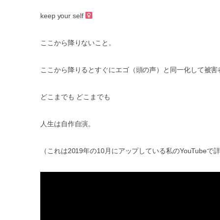
keep your self
ここから降りないこと。
ここから降りるとすぐにエゴ（頭の声）と同一化して被害
どこまでも
どこまでも
人生は自作自演。
（これは
2019
年の
10
月にアップしている私の
YouTube
で