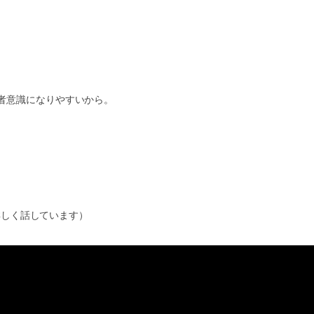
者意識になりやすいから。
詳しく話しています
）