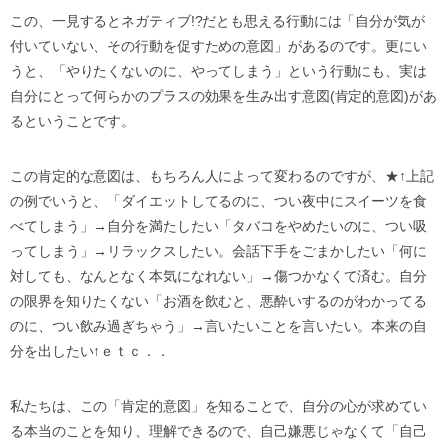
この、一見するとネガティブ!?だとも思える行動には「自分が気が
付いていない、その行動を促すための意図」があるのです。更にい
うと、「やりたくないのに、やってしまう」という行動にも、実は
自分にとって何らかのプラスの効果を生み出す意図(肯定的意図)があ
るということです。
この肯定的な意図は、もちろん人によって変わるのですが、★↑上記
の例でいうと、「ダイエットしてるのに、つい夜中にスイーツを食
べてしまう」→自分を満たしたい「タバコをやめたいのに、つい吸
ってしまう」→リラックスしたい。会話下手をごまかしたい「何に
対しても、なんとなく本気になれない」→傷つかなくて済む。自分
の限界を知りたくない「お酒を飲むと、悪酔いするのがわかってる
のに、つい飲み過ぎちゃう」→言いたいことを言いたい。本来の自
分を出したい↑ｅｔｃ．．
私たちは、この「肯定的意図」を知ることで、自分の心が求めてい
る本当のことを知り、理解できるので、自己嫌悪じゃなくて「自己