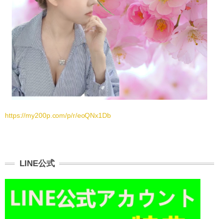
https://my200p.com/p/r/eoQNx1Db
LINE公式